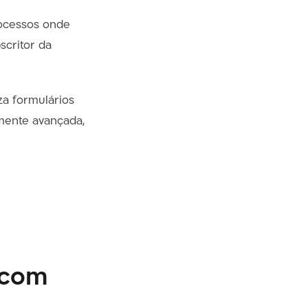
rocessos onde
scritor da
za formulários
mente avançada,
 com