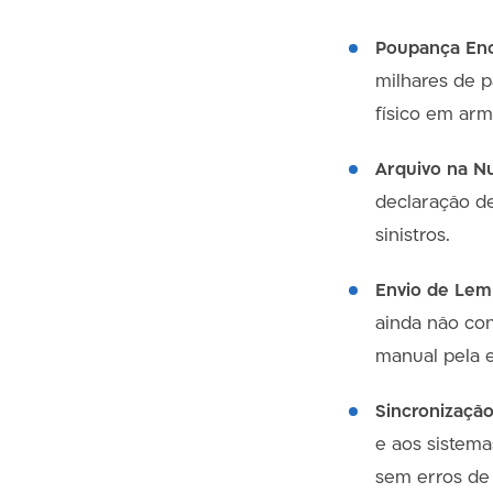
Poupança Eno
milhares de p
físico em arm
Arquivo na N
declaração d
sinistros.
Envio de Lem
ainda não co
manual pela 
Sincronização
e aos sistema
sem erros de 