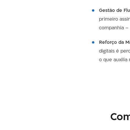
Gestão de Fl
primeiro assi
companhia – 
Reforço da M
digitais é pe
o que auxilia 
Com