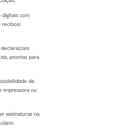
ciação.
digitais com
 recibos)
 declarações
is, prontas para
ossibilidade de
de impressora ou
r assinaturas na
ulário