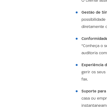
O cliente ass
Gestão de Sini
possibilidade
diretamente 
Conformidad
"Conheça o se
auditoria com
Experiência d
gerir os seus
fax.
Suporte para
casa ou empre
instantaneam