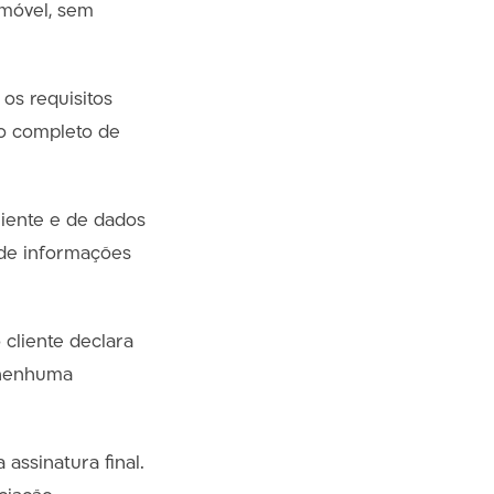
emóvel, sem
os requisitos
to completo de
liente e de dados
a de informações
cliente declara
 nenhuma
assinatura final.