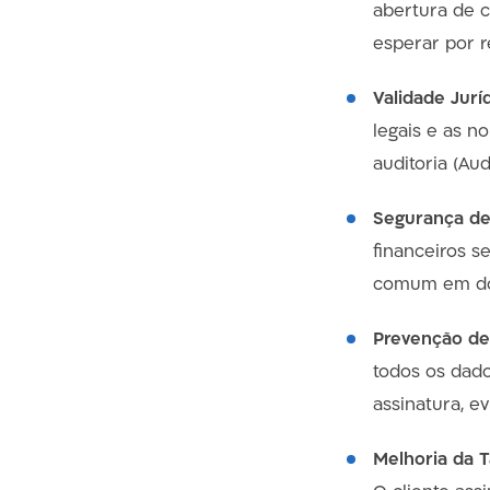
abertura de c
esperar por r
Validade Juríd
legais e as n
auditoria (Audi
Segurança de 
financeiros s
comum em doc
Prevenção de
todos os dad
assinatura, ev
Melhoria da 